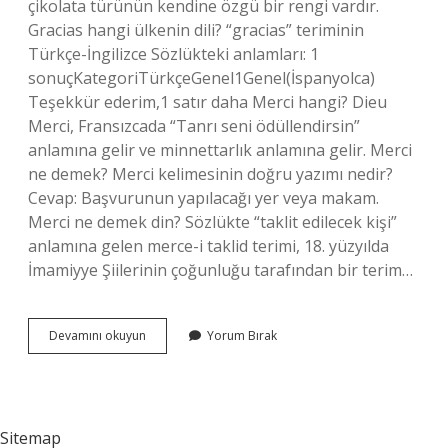
çikolata türünün kendine özgü bir rengi vardır.
Gracias hangi ülkenin dili? “gracias” teriminin
Türkçe-İngilizce Sözlükteki anlamları: 1
sonuçKategoriTürkçeGenel1Genel(İspanyolca)
Teşekkür ederim,1 satır daha Merci hangi? Dieu
Merci, Fransızcada “Tanrı seni ödüllendirsin”
anlamına gelir ve minnettarlık anlamına gelir. Merci
ne demek? Merci kelimesinin doğru yazımı nedir?
Cevap: Başvurunun yapılacağı yer veya makam.
Merci ne demek din? Sözlükte “taklit edilecek kişi”
anlamına gelen merce-i taklid terimi, 18. yüzyılda
İmamiyye Şiilerinin çoğunluğu tarafından bir terim…
Merci
Devamını okuyun
Yorum Bırak
Hangi
Ülkenin
Dili
Sitemap