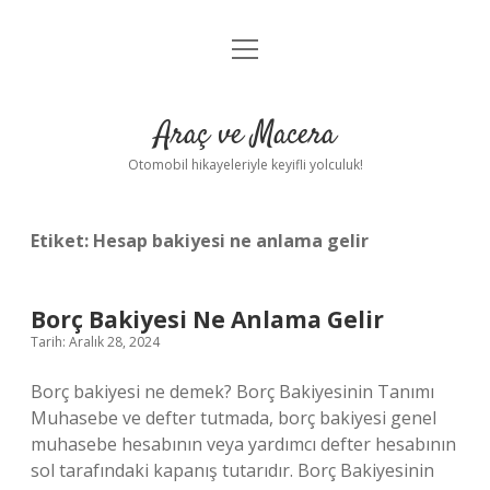
menüyü
Anasayfa
aç
Gizlilik Politikası
Araç ve Macera
Yasal Uyarı
Otomobil hikayeleriyle keyifli yolculuk!
Hakkımızda
Etiket:
Hesap bakiyesi ne anlama gelir
Borç Bakiyesi Ne Anlama Gelir
Tarih: Aralık 28, 2024
Borç bakiyesi ne demek? Borç Bakiyesinin Tanımı
Muhasebe ve defter tutmada, borç bakiyesi genel
muhasebe hesabının veya yardımcı defter hesabının
sol tarafındaki kapanış tutarıdır. Borç Bakiyesinin