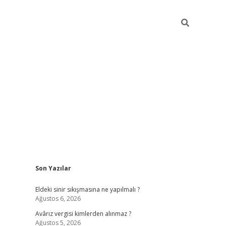
Sidebar
Son Yazılar
ilbet casi
Eldeki sinir sıkışmasına ne yapılmalı ?
Ağustos 6, 2026
Avârız vergisi kimlerden alınmaz ?
Ağustos 5, 2026