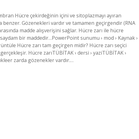
mbran Hücre çekirdeğinin içini ve sitoplazmayı ayıran
ına benzer. Gözenekleri vardır ve tamamen geçirgendir (RNA
arasında madde alışverişini sağlar. Hücre zarı ile hücre
rı saydam bir maddedir…PowerPoint sunumu › mod › Kaynak ›
tüle Hücre zarı tam geçirgen midir? Hücre zarı seçici
e gerçekleşir. Hücre zarıTÜBİTAK › dersi › yaziTÜBİTAK ›
kleer zarda gözenekler vardır.…