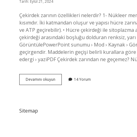
Tarih: Eylül 21, 2024
Çekirdek zarının özellikleri nelerdir? 1- Nükleer me
kısımdır. İki katmandan oluşur ve yapısı hücre zar
ve ATP geçirebilir). • Hücre çekirdeği ile sitoplazma 
çekirdeği arasındaki boşluğu dolduran renksiz, ya
GörüntülePowerPoint sunumu › Mod › Kaynak › Görün
geçirgendir. Maddelerin geçişi belirli kurallara gör
edergi › yaziPDF Çekirdek zarından ne geçemez? Nü
Çekirdek
Devamını okuyun
14 Yorum
Zarı
Tam
Geçirgen
Midir
Sitemap