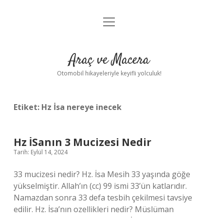
menüyü
Anasayfa
aç
Gizlilik Politikası
Araç ve Macera
Yasal Uyarı
Otomobil hikayeleriyle keyifli yolculuk!
Hakkımızda
Etiket:
Hz İsa nereye inecek
Hz İSanın 3 Mucizesi Nedir
Tarih: Eylül 14, 2024
33 mucizesi nedir? Hz. İsa Mesih 33 yaşında göğe
yükselmiştir. Allah’ın (cc) 99 ismi 33’ün katlarıdır.
Namazdan sonra 33 defa tesbih çekilmesi tavsiye
edilir. Hz. İsa’nın ozellikleri nedir? Müslüman