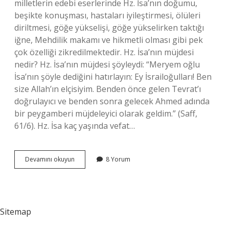
milletlerin edebi eserlerinde Hz. İsa’nın doğumu,
beşikte konuşması, hastaları iyileştirmesi, ölüleri
diriltmesi, göğe yükselişi, göğe yükselirken taktığı
iğne, Mehdilik makamı ve hikmetli olması gibi pek
çok özelliği zikredilmektedir. Hz. İsa’nın müjdesi
nedir? Hz. İsa’nın müjdesi şöyleydi: “Meryem oğlu
İsa’nın şöyle dediğini hatırlayın: Ey İsrailoğulları! Ben
size Allah’ın elçisiyim. Benden önce gelen Tevrat’ı
doğrulayıcı ve benden sonra gelecek Ahmed adında
bir peygamberi müjdeleyici olarak geldim.” (Saff,
61/6). Hz. İsa kaç yaşında vefat…
Hz
Devamını okuyun
8 Yorum
İSanın
3
Mucizesi
Nedir
Sitemap