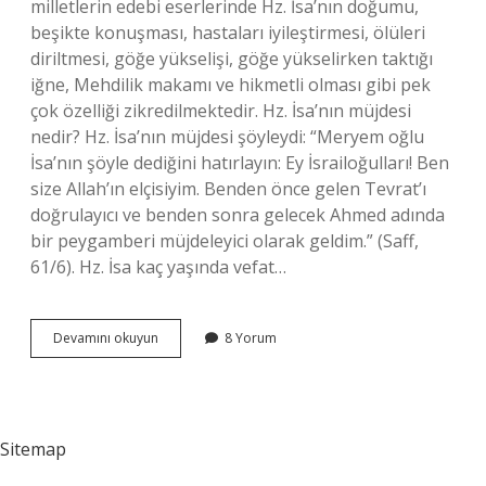
milletlerin edebi eserlerinde Hz. İsa’nın doğumu,
beşikte konuşması, hastaları iyileştirmesi, ölüleri
diriltmesi, göğe yükselişi, göğe yükselirken taktığı
iğne, Mehdilik makamı ve hikmetli olması gibi pek
çok özelliği zikredilmektedir. Hz. İsa’nın müjdesi
nedir? Hz. İsa’nın müjdesi şöyleydi: “Meryem oğlu
İsa’nın şöyle dediğini hatırlayın: Ey İsrailoğulları! Ben
size Allah’ın elçisiyim. Benden önce gelen Tevrat’ı
doğrulayıcı ve benden sonra gelecek Ahmed adında
bir peygamberi müjdeleyici olarak geldim.” (Saff,
61/6). Hz. İsa kaç yaşında vefat…
Hz
Devamını okuyun
8 Yorum
İSanın
3
Mucizesi
Nedir
Sitemap