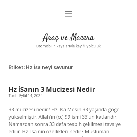
menüyü
Anasayfa
aç
Gizlilik Politikası
Araç ve Macera
Yasal Uyarı
Otomobil hikayeleriyle keyifli yolculuk!
Hakkımızda
Etiket:
Hz İsa neyi savunur
Hz İSanın 3 Mucizesi Nedir
Tarih: Eylül 14, 2024
33 mucizesi nedir? Hz. İsa Mesih 33 yaşında göğe
yükselmiştir. Allah’ın (cc) 99 ismi 33’ün katlarıdır.
Namazdan sonra 33 defa tesbih çekilmesi tavsiye
edilir. Hz. İsa’nın ozellikleri nedir? Müslüman