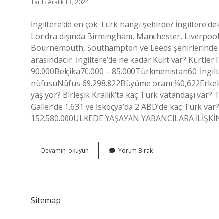
Tarih: Aralık 13, 2024
İngiltere’de en çok Türk hangi şehirde? İngiltere’d
Londra dışında Birmingham, Manchester, Liverpool, 
Bournemouth, Southampton ve Leeds şehirlerinde ya
arasındadır. İngiltere’de ne kadar Kürt var? Kürtle
90.000Belçika70.000 – 85.000Türkmenistan60. İngilt
nüfusuNüfus 69.298.822Büyüme oranı %0,622Erkek 3
yaşıyor? Birleşik Krallık’ta kaç Türk vatandaşı var?
Galler’de 1.631 ve İskoçya’da 2 ABD’de kaç Türk va
152.580.000ÜLKEDE YAŞAYAN YABANCILARA İLİŞKİN
Ingilterede
Devamını okuyun
Yorum Bırak
Ne
Kadar
Türk
Var
Sitemap