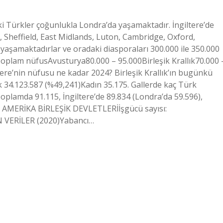
eki Türkler çoğunlukla Londra’da yaşamaktadır. İngiltere’de
Sheffield, East Midlands, Luton, Cambridge, Oxford,
şamaktadırlar ve oradaki diasporaları 300.000 ile 350.000
rToplam nüfusAvusturya80.000 – 95.000Birleşik Krallık70.000 
ere’nin nüfusu ne kadar 2024? Birleşik Krallık’ın bugünkü
4.123.587 (%49,241)Kadın 35.175. Gallerde kaç Türk
 Toplamda 91.115, İngiltere’de 89.834 (Londra’da 59.596),
r? AMERİKA BİRLEŞİK DEVLETLERİİşgücü sayısı:
 VERİLER (2020)Yabancı…