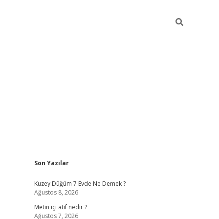
Sidebar
Son Yazılar
ilbet casi
Kuzey Düğüm 7 Evde Ne Demek ?
Ağustos 8, 2026
Metin içi atıf nedir ?
Ağustos 7, 2026