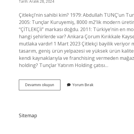
Tarih: Aralık 28, 2024
Çitlekçi’nin sahibi kim? 1979: Abdullah TUNÇ’un Tun
2005: Tunçlar Kuruyemiş, 8000 m2’lik modern üretim
“ÇİTLEKÇİi” markası doğdu. 2011: Türkiye’nin en moder
hangi şehirlerde var? Ankara Çorum Kırıkkale Kayser
mutlaka vardır! 1 Mart 2023 Çitlekçi bayilik veriyor 
tasarım, geniş ürün yelpazesi ve yüksek ürün kalitesi,
kendi kaynaklarıyla ve franchising vermeden mağaza
holding? Tunçlar Yatırım Holding çatısı…
Çitlekçi
Devamını okuyun
Yorum Bırak
Nin
Kaç
Şubesi
Var
Sitemap