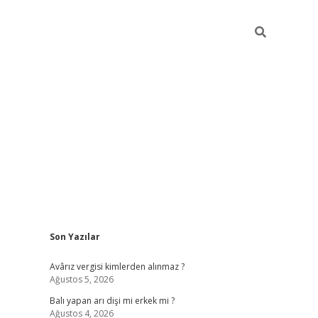
Sidebar
Son Yazılar
ilbet casi
Avârız vergisi kimlerden alınmaz ?
Ağustos 5, 2026
Balı yapan arı dişi mi erkek mi ?
Ağustos 4, 2026