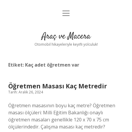
menüyü
Anasayfa
aç
Gizlilik Politikası
Araç ve Macera
Yasal Uyarı
Otomobil hikayeleriyle keyifli yolculuk!
Hakkımızda
Etiket:
Kaç adet öğretmen var
Öğretmen Masası Kaç Metredir
Tarih: Aralık 26, 2024
Öğretmen masasının boyu kaç metre? Öğretmen
masası ölçüleri: Milli Eğitim Bakanlığı onaylı
öğretmen masaları genellikle 120 x 70 x 75 cm
ölçülerindedir. Çalışma masası kaç metredir?