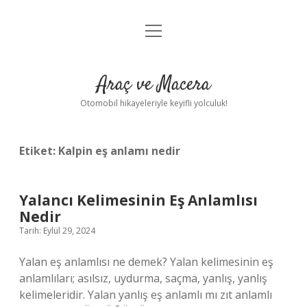
menüyü
Anasayfa
aç
Gizlilik Politikası
Araç ve Macera
Yasal Uyarı
Otomobil hikayeleriyle keyifli yolculuk!
Hakkımızda
Etiket:
Kalpin eş anlamı nedir
Yalancı Kelimesinin Eş Anlamlısı
Nedir
Tarih: Eylül 29, 2024
Yalan eş anlamlısı ne demek? Yalan kelimesinin eş
anlamlıları; asılsız, uydurma, saçma, yanlış, yanlış
kelimeleridir. Yalan yanlış eş anlamlı mı zıt anlamlı