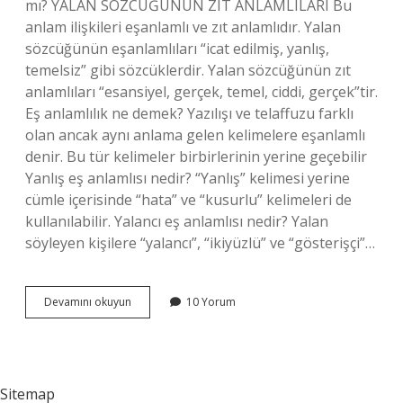
mı? YALAN SÖZCÜĞÜNÜN ZIT ANLAMLILARI Bu
anlam ilişkileri eşanlamlı ve zıt anlamlıdır. Yalan
sözcüğünün eşanlamlıları “icat edilmiş, yanlış,
temelsiz” gibi sözcüklerdir. Yalan sözcüğünün zıt
anlamlıları “esansiyel, gerçek, temel, ciddi, gerçek”tir.
Eş anlamlılık ne demek? Yazılışı ve telaffuzu farklı
olan ancak aynı anlama gelen kelimelere eşanlamlı
denir. Bu tür kelimeler birbirlerinin yerine geçebilir
Yanlış eş anlamlısı nedir? “Yanlış” kelimesi yerine
cümle içerisinde “hata” ve “kusurlu” kelimeleri de
kullanılabilir. Yalancı eş anlamlısı nedir? Yalan
söyleyen kişilere “yalancı”, “ikiyüzlü” ve “gösterişçi”…
Yalancı
Devamını okuyun
10 Yorum
Kelimesinin
Eş
Anlamlısı
Nedir
Sitemap