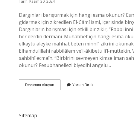
Tarih: Kasım 30, 2024
Dargınları barıştırmak için hangi esma okunur? Esma
gidermek için zikredilen El-Câmî ismi, içerisinde birç
Dargınların barışması için etkili bir zikir, “Rabbi inn
her derdin dermanı. Muhabbet için hangi esma okun
elkaytü aleyke mahhabbeten minni” zikrini okumakla
Elhamdulillahi rabbilâlem ve’l-âkibetü li’l-muttekin
sahbihî ecmaîn. “Birbirini sevmeyen kimse iman sah
okunur? Fesubhanellezi biyedihi angelu…
Barışmak
Devamını okuyun
Yorum Bırak
Için
Hangi
Esma
Okunur
Sitemap