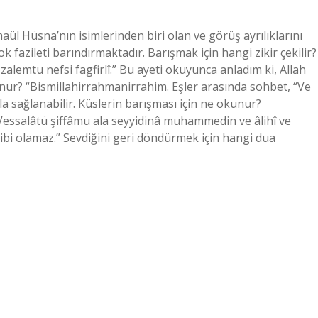
ül Hüsna’nın isimlerinden biri olan ve görüş ayrılıklarını
ok fazileti barındırmaktadır. Barışmak için hangi zikir çekilir?
i zalemtu nefsi fagfirlî.” Bu ayeti okuyunca anladım ki, Allah
ur? “Bismillahirrahmanirrahim. Eşler arasında sohbet, “Ve
 sağlanabilir. Küslerin barışması için ne okunur?
. Vessalâtü şiffâmu ala seyyidinâ muhammedin ve âlihî ve
ibi olamaz.” Sevdiğini geri döndürmek için hangi dua