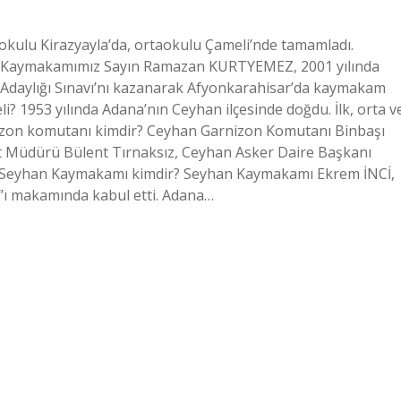
ulu Kirazyayla’da, ortaokulu Çameli’nde tamamladı.
an Kaymakamımız Sayın Ramazan KURTYEMEZ, 2001 yılında
 Adaylığı Sınavı’nı kazanarak Afyonkarahisar’da kaymakam
i? 1953 yılında Adana’nın Ceyhan ilçesinde doğdu. İlk, orta v
nizon komutanı kimdir? Ceyhan Garnizon Komutanı Binbaşı
 Müdürü Bülent Tırnaksız, Ceyhan Asker Daire Başkanı
na Seyhan Kaymakamı kimdir? Seyhan Kaymakamı Ekrem İNCİ,
ı makamında kabul etti. Adana…