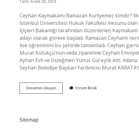
Tarih: Aralık 28, 2024
Ceyhan Kaymakamı Ramazan Kurtyemez kimdir? İlkok
İstanbul Üniversitesi Hukuk Fakültesi mezunu ol
İçişleri Bakanlığı tarafından düzenlenen Kaymakam
adayı olarak göreve başladı. Ramazan Ceyhanlı nerel
lise öğrenimini bu şehirde tamamladı. Ceyhan gar
Murat Kütükçü’nün veda ziyaretine Ceyhan Emniyet
Ayhan Evli ve Üsteğmen Yunus Gül eşlik etti. Ada
Seyhan Belediye Başkan Yardımcısı Murat KARATAY’
Adana
Devamını okuyun
Yorum Bırak
Ceyhan
Kaymakamı
Kimdir
Sitemap