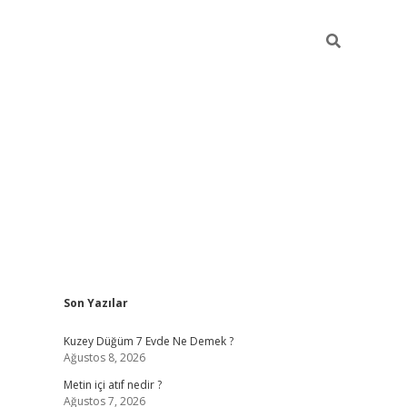
Sidebar
Son Yazılar
ilbet casi
Kuzey Düğüm 7 Evde Ne Demek ?
Ağustos 8, 2026
Metin içi atıf nedir ?
Ağustos 7, 2026