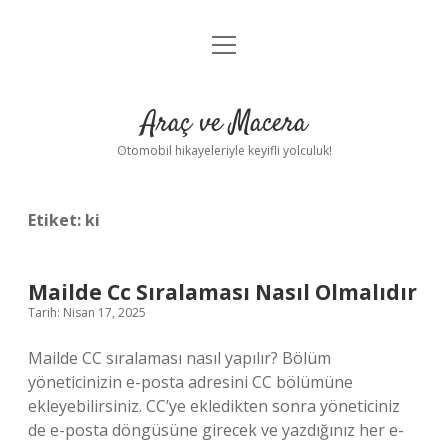
menüyü
Anasayfa
aç
Gizlilik Politikası
Araç ve Macera
Yasal Uyarı
Otomobil hikayeleriyle keyifli yolculuk!
Hakkımızda
Etiket:
ki
Mailde Cc Sıralaması Nasıl Olmalıdır
Tarih: Nisan 17, 2025
Mailde CC sıralaması nasıl yapılır? Bölüm
yöneticinizin e-posta adresini CC bölümüne
ekleyebilirsiniz. CC’ye ekledikten sonra yöneticiniz
de e-posta döngüsüne girecek ve yazdığınız her e-