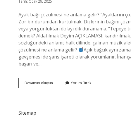
Tarih: Ocak 29, 2025
Ayak bağı çözülmesi ne anlama gelir? “Ayaklarını ç
Zor bir durumdan kurtulmak. Dizlerinin bağını çöz
veya yorgunluktan dolayı dik duramama. “Tepeye t
demek? Aldatılmak Deyim AÇIKLAMASI: kandırılmak. 
sözlüğündeki anlamı; halk dilinde, çalınan müzik ale
çözülmesi ne anlama gelir?
Açık bağcık aynı zama
gevşemesi de şans işareti olarak yorumlanır. İnanışa
başarı ve…
Ayak
Devamını okuyun
Yorum Bırak
Bağını
Çözmek
Ne
Demek
Sitemap