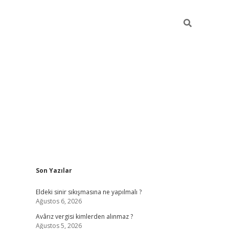
Sidebar
Son Yazılar
ilbet ca
Eldeki sinir sıkışmasına ne yapılmalı ?
Ağustos 6, 2026
Avârız vergisi kimlerden alınmaz ?
Ağustos 5, 2026