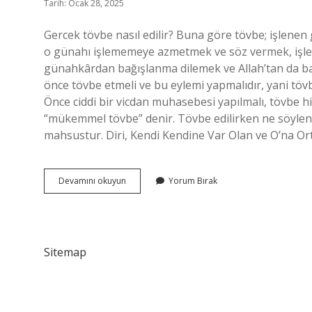
Tarih: Ocak 28, 2025
Gercek tövbe nasıl edilir? Buna göre tövbe; işlen
o günahı işlememeye azmetmek ve söz vermek, işle
günahkârdan bağışlanma dilemek ve Allah’tan da bağış
önce tövbe etmeli ve bu eylemi yapmalıdır, yani töv
Önce ciddi bir vicdan muhasebesi yapılmalı, tövbe 
“mükemmel tövbe” denir. Tövbe edilirken ne söylenir
mahsustur. Diri, Kendi Kendine Var Olan ve O’na Or
Yahudilikte
Devamını okuyun
Yorum Bırak
Tövbe
Nasıl
Edilir
Sitemap