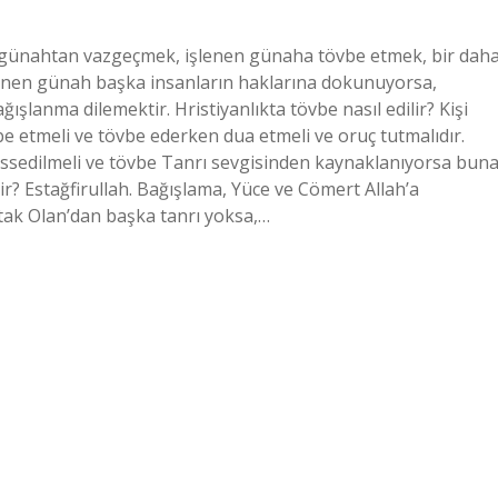
en günahtan vazgeçmek, işlenen günaha tövbe etmek, bir dah
nen günah başka insanların haklarına dokunuyorsa,
lanma dilemektir. Hristiyanlıkta tövbe nasıl edilir? Kişi
be etmeli ve tövbe ederken dua etmeli ve oruç tutmalıdır.
hissedilmeli ve tövbe Tanrı sevgisinden kaynaklanıyorsa bun
? Estağfirullah. Bağışlama, Yüce ve Cömert Allah’a
tak Olan’dan başka tanrı yoksa,…