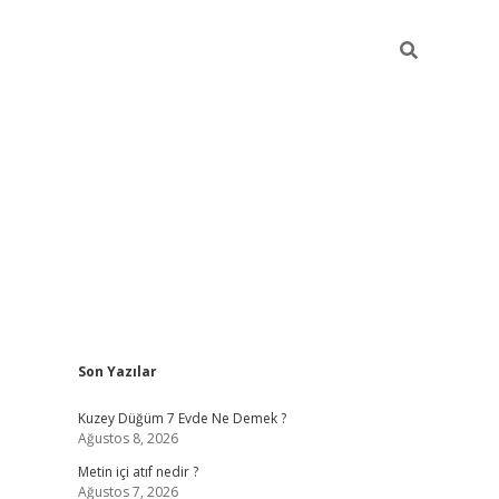
Sidebar
Son Yazılar
ilbet casi
Kuzey Düğüm 7 Evde Ne Demek ?
Ağustos 8, 2026
Metin içi atıf nedir ?
Ağustos 7, 2026