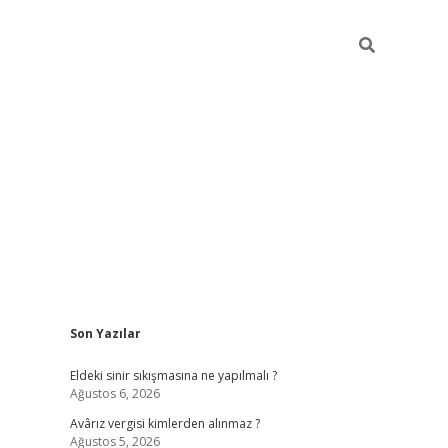
Sidebar
Son Yazılar
ilbet casi
Eldeki sinir sıkışmasına ne yapılmalı ?
Ağustos 6, 2026
Avârız vergisi kimlerden alınmaz ?
Ağustos 5, 2026