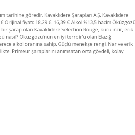
dım tarihine göredir. Kavaklıdere Şarapları A.Ş. Kavaklıdere
€ Orijinal fiyatı: 18,29 €. 16,39 € Alkol %13,5 hacim Öküzgöz
bir şarap olan Kavaklıdere Selection Rouge, kuru incir, erik
 nasıl? Öküzgözü’nün en iyi terroir’u olan Elazığ
erece alkol oranına sahip. Güçlü menekşe rengi. Nar ve erik
likte. Primeur şaraplarını anımsatan orta gövdeli, kolay