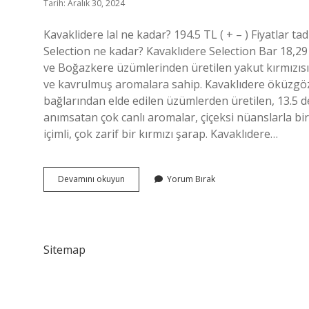
Tarih: Aralık 30, 2024
Kavaklidere lal ne kadar? 194.5 TL ( + – ) Fiyatlar ta
Selection ne kadar? Kavaklıdere Selection Bar 18,29 
ve Boğazkere üzümlerinden üretilen yakut kırmızısı 
ve kavrulmuş aromalara sahip. Kavaklıdere öküzgözü
bağlarından elde edilen üzümlerden üretilen, 13.5 d
anımsatan çok canlı aromalar, çiçeksi nüanslarla bir
içimli, çok zarif bir kırmızı şarap. Kavaklıdere…
Kavaklıdere
Devamını okuyun
Yorum Bırak
Şarapları
Kaç
Tl
Sitemap