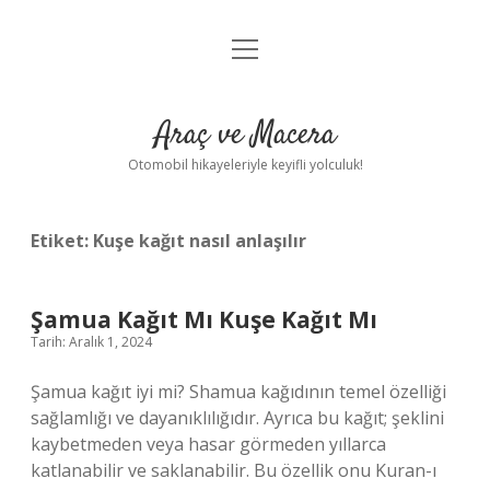
menüyü
Anasayfa
aç
Gizlilik Politikası
Araç ve Macera
Yasal Uyarı
Otomobil hikayeleriyle keyifli yolculuk!
Hakkımızda
Etiket:
Kuşe kağıt nasıl anlaşılır
Şamua Kağıt Mı Kuşe Kağıt Mı
Tarih: Aralık 1, 2024
Şamua kağıt iyi mi? Shamua kağıdının temel özelliği
sağlamlığı ve dayanıklılığıdır. Ayrıca bu kağıt; şeklini
kaybetmeden veya hasar görmeden yıllarca
katlanabilir ve saklanabilir. Bu özellik onu Kuran-ı