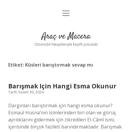
menüyü
Anasayfa
aç
Gizlilik Politikası
Araç ve Macera
Yasal Uyarı
Otomobil hikayeleriyle keyifli yolculuk!
Hakkımızda
Etiket:
Küsleri barıştırmak sevap mı
Barışmak Için Hangi Esma Okunur
Tarih: Kasım 30, 2024
Dargınları barıştırmak için hangi esma okunur?
Esmaül Hüsna’nın isimlerinden biri olan ve görüş
ayrılıklarını gidermek için zikredilen El-Câmî ismi,
içerisinde birçok fazileti barındırmaktadır. Barışmak