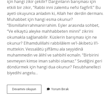
için hangi zikir çekilir? Dargınların barışması için
etkili bir zikir, “Rabbi inni zalemtu nefsi fagfirlî.” Bu
ayeti okuyunca anladım ki, Allah her derdin dermanı.
Muhabbet için hangi esma okunur?
“Bismillahirrahmanirrahim. Eşler arasında sohbet,
“Ve elkaytü aleyke mahhabbeten minni” zikrini
okumakla sağlanabilir. Küslerin barışması için ne
okunur? Elhamdulillahi rabbilâlem ve’l-âkibetü li’l-
muttekin. Vessalâtü şiffâmu ala seyyidinâ
muhammedin ve âlihî ve sahbihî ecmaîn. “Birbirini
sevmeyen kimse iman sahibi olamaz.” Sevdiğini geri
döndürmek için hangi dua okunur? Fesubhanellezi
biyedihi angelu…
Barışmak
Devamını okuyun
Yorum Bırak
Için
Hangi
Esma
Okunur