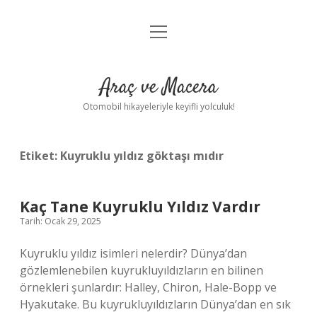
menüyü
Anasayfa
aç
Gizlilik Politikası
Araç ve Macera
Yasal Uyarı
Otomobil hikayeleriyle keyifli yolculuk!
Hakkımızda
Etiket:
Kuyruklu yıldız göktaşı mıdır
Kaç Tane Kuyruklu Yıldız Vardır
Tarih: Ocak 29, 2025
Kuyruklu yıldız isimleri nelerdir? Dünya’dan
gözlemlenebilen kuyrukluyıldızların en bilinen
örnekleri şunlardır: Halley, Chiron, Hale-Bopp ve
Hyakutake. Bu kuyrukluyıldızların Dünya’dan en sık