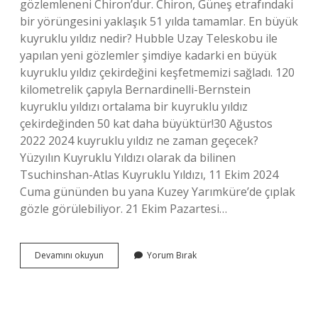
gözlemleneni Chiron’dur. Chiron, Güneş etrafındaki
bir yörüngesini yaklaşık 51 yılda tamamlar. En büyük
kuyruklu yıldız nedir? Hubble Uzay Teleskobu ile
yapılan yeni gözlemler şimdiye kadarki en büyük
kuyruklu yıldız çekirdeğini keşfetmemizi sağladı. 120
kilometrelik çapıyla Bernardinelli-Bernstein
kuyruklu yıldızı ortalama bir kuyruklu yıldız
çekirdeğinden 50 kat daha büyüktür!30 Ağustos
2022 2024 kuyruklu yıldız ne zaman geçecek?
Yüzyılın Kuyruklu Yıldızı olarak da bilinen
Tsuchinshan-Atlas Kuyruklu Yıldızı, 11 Ekim 2024
Cuma gününden bu yana Kuzey Yarımküre’de çıplak
gözle görülebiliyor. 21 Ekim Pazartesi…
Kaç
Devamını okuyun
Yorum Bırak
Tane
Kuyruklu
Yıldız
Vardır