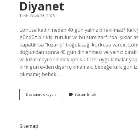
Diyanet
Tarih: Ocak 26, 2025
Lohusa kadın neden 40 gün yalnız bırakılmaz? Kırk 
gündüz bir kişi tutulur ve bu süre zarfında ışıklar a
kapatılırsa “kızarıp” boğulacağı korkusu vardır. Lo
doğumdan sonra 40 gün dinlenmesi ve yalnız bırakı
ve kızarmayı önlemek için kültürel uygulamalar yapıl
kırk gün evden dışarı çıkmamak, bebeğe kırk gün izin
çıkmamış bebek…
Lohusa
Devamını okuyun
Yorum Bırak
Kadın
Neden
Yalnız
Bırakılmaz
Diyanet
Sitemap