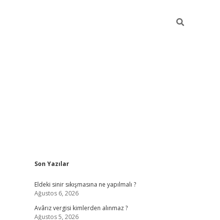
Sidebar
Son Yazılar
ilbet casi
Eldeki sinir sıkışmasına ne yapılmalı ?
Ağustos 6, 2026
Avârız vergisi kimlerden alınmaz ?
Ağustos 5, 2026