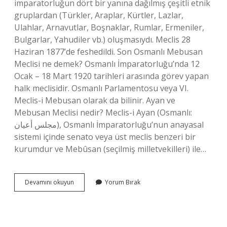
imparatorluğun dört bir yanına dağılmış çeşitli etnik
gruplardan (Türkler, Araplar, Kürtler, Lazlar,
Ulahlar, Arnavutlar, Boşnaklar, Rumlar, Ermeniler,
Bulgarlar, Yahudiler vb.) oluşmasıydı. Meclis 28
Haziran 1877’de feshedildi. Son Osmanlı Mebusan
Meclisi ne demek? Osmanlı İmparatorluğu’nda 12
Ocak – 18 Mart 1920 tarihleri ​​arasında görev yapan
halk meclisidir. Osmanlı Parlamentosu veya VI.
Meclis-i Mebusan olarak da bilinir. Ayan ve
Mebusan Meclisi nedir? Meclis-i Ayan (Osmanlı:
مجلس أعيان), Osmanlı İmparatorluğu’nun anayasal
sistemi içinde senato veya üst meclis benzeri bir
kurumdur ve Mebûsan (seçilmiş milletvekilleri) ile…
Mebusan
Devamını okuyun
Yorum Bırak
Meclisi
Nedir
Tyt