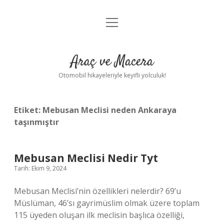
menüyü
Anasayfa
aç
Gizlilik Politikası
Araç ve Macera
Yasal Uyarı
Otomobil hikayeleriyle keyifli yolculuk!
Hakkımızda
Etiket:
Mebusan Meclisi neden Ankaraya
taşınmıştır
Mebusan Meclisi Nedir Tyt
Tarih: Ekim 9, 2024
Mebusan Meclisi’nin özellikleri nelerdir? 69’u
Müslüman, 46’sı gayrimüslim olmak üzere toplam
115 üyeden oluşan ilk meclisin başlıca özelliği,