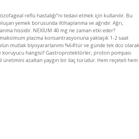
ofageal reflü hastalığı”nı tedavi etmek için kullanılır. Bu
uşan yemek borusunda iltihaplanma ve ağrıdır. Ağrı,
anma hissidir. NEXİUM 40 mg ne zaman etki eder?
, maksimum plazma konsantrasyonuna yaklaşık 1-2 saat
lün mutlak biyoyararlanımı %64’tür ve günde tek doz olara
de koruyucu hangisi? Gastroprotektörler, proton pompası
sidi üretimini azaltan yaygın bir ilaç türüdür. Hem reçeteli hem