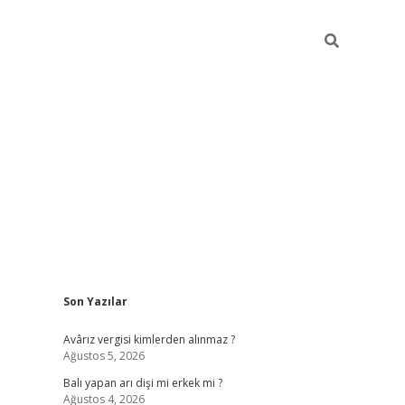
Sidebar
Son Yazılar
ilbet casino
Avârız vergisi kimlerden alınmaz ?
Ağustos 5, 2026
Balı yapan arı dişi mi erkek mi ?
Ağustos 4, 2026