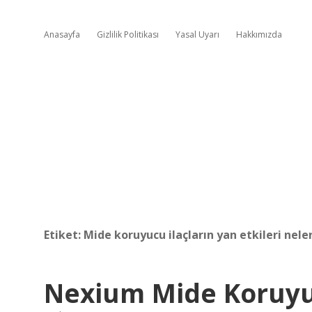
Anasayfa
Gizlilik Politikası
Yasal Uyarı
Hakkımızda
Etiket:
Mide koruyucu ilaçların yan etkileri nele
Nexium Mide Koruy