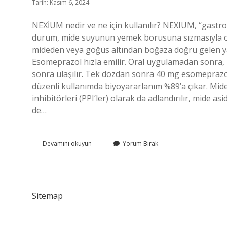
Tarih: Kasım 6, 2024
NEXİUM nedir ve ne için kullanılır? NEXIUM, “gastroöz
durum, mide suyunun yemek borusuna sızmasıyla ol
mideden veya göğüs altından boğaza doğru gelen y
Esomeprazol hızla emilir. Oral uygulamadan sonra
sonra ulaşılır. Tek dozdan sonra 40 mg esomeprazo
düzenli kullanımda biyoyararlanım %89’a çıkar. Mi
inhibitörleri (PPI’ler) olarak da adlandırılır, mide a
de…
Nexium
Devamını okuyun
Yorum Bırak
Mide
Koruyucu
Mu
Sitemap