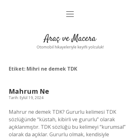
menüyü
Anasayfa
aç
Gizlilik Politikası
Araç ve Macera
Yasal Uyarı
Otomobil hikayeleriyle keyifli yolculuk!
Hakkımızda
Etiket:
Mihri ne demek TDK
Mahrum Ne
Tarih: Eylül 19, 2024
Mahrur ne demek TDK? Gururlu kelimesi TDK
sözlüğünde “küstah, kibirli ve gururlu” olarak
açıklanmıştır. TDK sözlüğü bu kelimeyi “kurumsal”
olarak da açıklar. Gururlu olmak, kendisiyle