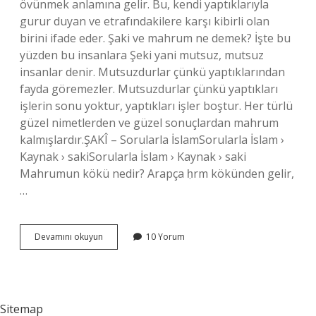
övünmek anlamına gelir. Bu, kendi yaptıklarıyla
gurur duyan ve etrafındakilere karşı kibirli olan
birini ifade eder. Şaki ve mahrum ne demek? İşte bu
yüzden bu insanlara Şeki yani mutsuz, mutsuz
insanlar denir. Mutsuzdurlar çünkü yaptıklarından
fayda göremezler. Mutsuzdurlar çünkü yaptıkları
işlerin sonu yoktur, yaptıkları işler boştur. Her türlü
güzel nimetlerden ve güzel sonuçlardan mahrum
kalmışlardır.ŞAKÎ – Sorularla İslamSorularla İslam ›
Kaynak › sakiSorularla İslam › Kaynak › saki
Mahrumun kökü nedir? Arapça ḥrm kökünden gelir,
…
Mahrum
Devamını okuyun
10 Yorum
Ne
Sitemap