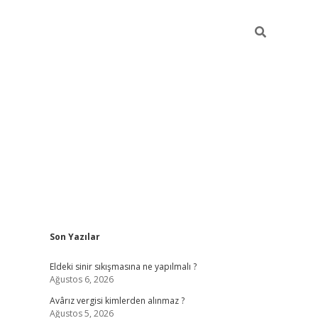
Sidebar
Son Yazılar
ilbet cas
Eldeki sinir sıkışmasına ne yapılmalı ?
Ağustos 6, 2026
Avârız vergisi kimlerden alınmaz ?
Ağustos 5, 2026