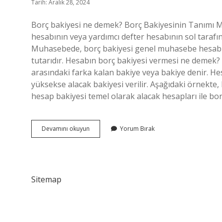
Tarih: Aralık 28, 2024
Borç bakiyesi ne demek? Borç Bakiyesinin Tanımı 
hesabının veya yardımcı defter hesabının sol tarafı
Muhasebede, borç bakiyesi genel muhasebe hesabını
tutarıdır. Hesabın borç bakiyesi vermesi ne demek? 
arasındaki farka kalan bakiye veya bakiye denir. Hes
yüksekse alacak bakiyesi verilir. Aşağıdaki örnekte
hesap bakiyesi temel olarak alacak hesapları ile bor
Borç
Devamını okuyun
Yorum Bırak
Bakiyesi
Ne
Anlama
Gelir
Sitemap