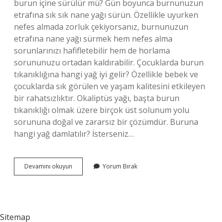
burun içine sürülür mü? Gün boyunca burnunuzun
etrafına sık sık nane yağı sürün. Özellikle uyurken
nefes almada zorluk çekiyorsanız, burnunuzun
etrafına nane yağı sürmek hem nefes alma
sorunlarınızı hafifletebilir hem de horlama
sorununuzu ortadan kaldırabilir. Çocuklarda burun
tıkanıklığına hangi yağ iyi gelir? Özellikle bebek ve
çocuklarda sık görülen ve yaşam kalitesini etkileyen
bir rahatsızlıktır. Okaliptüs yağı, başta burun
tıkanıklığı olmak üzere birçok üst solunum yolu
sorununa doğal ve zararsız bir çözümdür. Buruna
hangi yağ damlatılır? İsterseniz…
Çocukların
Devamını okuyun
Yorum Bırak
Burnuna
Nane
Yağı
Sürülür
Mü
Sitemap