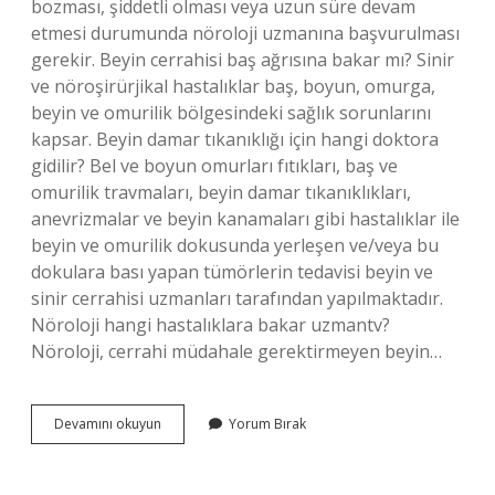
bozması, şiddetli olması veya uzun süre devam
etmesi durumunda nöroloji uzmanına başvurulması
gerekir. Beyin cerrahisi baş ağrısına bakar mı? Sinir
ve nöroşirürjikal hastalıklar baş, boyun, omurga,
beyin ve omurilik bölgesindeki sağlık sorunlarını
kapsar. Beyin damar tıkanıklığı için hangi doktora
gidilir? Bel ve boyun omurları fıtıkları, baş ve
omurilik travmaları, beyin damar tıkanıklıkları,
anevrizmalar ve beyin kanamaları gibi hastalıklar ile
beyin ve omurilik dokusunda yerleşen ve/veya bu
dokulara bası yapan tümörlerin tedavisi beyin ve
sinir cerrahisi uzmanları tarafından yapılmaktadır.
Nöroloji hangi hastalıklara bakar uzmantv?
Nöroloji, cerrahi müdahale gerektirmeyen beyin…
Kafa
Devamını okuyun
Yorum Bırak
Uyuşması
Için
Hangi