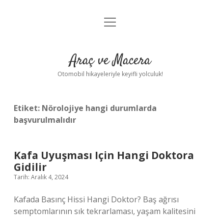
menüyü
Anasayfa
aç
Gizlilik Politikası
Araç ve Macera
Yasal Uyarı
Otomobil hikayeleriyle keyifli yolculuk!
Hakkımızda
Etiket:
Nörolojiye hangi durumlarda
başvurulmalıdır
Kafa Uyuşması Için Hangi Doktora
Gidilir
Tarih: Aralık 4, 2024
Kafada Basınç Hissi Hangi Doktor? Baş ağrısı
semptomlarının sık tekrarlaması, yaşam kalitesini