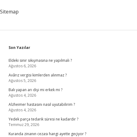
Doktora
Gidilir
Sitemap
Sidebar
Son Yazılar
Eldeki sinir sıkışmasına ne yapılmalı ?
Ağustos 6, 2026
Avârız vergisi kimlerden alınmaz ?
Ağustos 5, 2026
Balı yapan arı dişi mi erkek mi ?
Ağustos 4, 2026
Alzheimer hastasını nasıl uyutabilirim ?
Ağustos 4, 2026
Yedek parça tedarik süresi ne kadardır ?
Temmuz 29, 2026
Kuranda zinanın cezası hangi ayette geçiyor ?