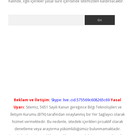
halinde, ilgili içerikler yasal süre içerisinde sitemizden kaldırılacaktır.
Arama
lbet casino
Reklam ve İletişim:
Skype: live:.cid.575569c608265c69
Yasal
Uyarı:
Sitemiz, 5651 Sayılı Kanun gereğince Bilgi Teknolojileri ve
İletişim Kurumu (BTK) tarafından onaylanmış bir Yer Sağlayıcı olarak
hizmet vermektedir. Bu nedenle, sitedeki içerikleri proaktif olarak
denetleme veya araştırma yükümlülüğümüz bulunmamaktadır.