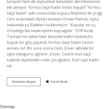
bireysel hem de toplumsal meseleler derinlemesine
ele alınıyor. Kırmızı Saçlı Kadın kimin hayatı? “Kırmızı
Saçlı Kadın” adlı romanında kuyucu Mahmut ile çırağı
Cem arasındaki ilişkiyi anlatan Orhan Pamuk, öykü
hakkında şu ifadeleri kullanmıştır: “Kuyular ve su,
Ortadoğu’da medeniyetin kaynağıdır. 1970’lerde
Türkiye’nin daha fakir kesimlerinden İstanbul’a
büyük bir göç yaşandı. Kırmızı Saçlı Kadın Cemin
annesi mi? Bir süre sonra Cem, Enver adında bir
oğlu olduğunu öğrenir. Enver, Cem’in kızıl saçlı
kadınla ilişkisinden olan çocuğudur. Kızıl saçlı kadın
ne…
Kırmızı
Devamını okuyun
Yorum Bırak
Saçlı
Kadın
Gerçek
Bir
Hikaye
Sitemap
Mi