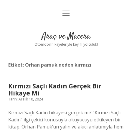
menüyü
Anasayfa
aç
Gizlilik Politikası
Araç ve Macera
Yasal Uyarı
Otomobil hikayeleriyle keyifli yolculuk!
Hakkımızda
Etiket:
Orhan pamuk neden kırmızı
Kırmızı Saçlı Kadın Gerçek Bir
Hikaye Mi
Tarih: Aralık 10, 2024
Kırmızı Saçlı Kadın hikayesi gerçek mi? “Kırmızı Saçlı
Kadın” ilgi çekici konusuyla okuyucuyu etkileyen bir
kitap. Orhan Pamuk’un yalın ve akıcı anlatımıyla hem