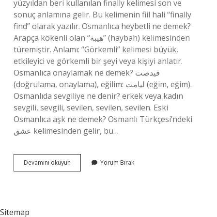
yüzyıldan beri kullanılan finally kelimesi son ve
sonuç anlamına gelir. Bu kelimenin fiil hali “finally
find” olarak yazılır. Osmanlıca heybetli ne demek?
Arapça kökenli olan “هيبة” (haybah) kelimesinden
türemiştir. Anlamı: “Görkemli” kelimesi büyük,
etkileyici ve görkemli bir şeyi veya kişiyi anlatır.
Osmanlıca onaylamak ne demek? قيدصت
(doğrulama, onaylama), eğilim: ليامت (eğim, eğim).
Osmanlıda sevgiliye ne denir? erkek veya kadın
sevgili, sevgili, sevilen, sevilen, sevilen. Eski
Osmanlıca aşk ne demek? Osmanlı Türkçesi’ndeki
عشق‎ kelimesinden gelir, bu…
Osmanlıca
Devamını okuyun
Yorum Bırak
Nihayet
Ne
Demek
Sitemap