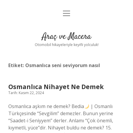
menüyü
Anasayfa
aç
Gizlilik Politikası
Araç ve Macera
Yasal Uyarı
Otomobil hikayeleriyle keyifli yolculuk!
Hakkımızda
Etiket:
Osmanlıca seni seviyorum nasıl
Osmanlıca Nihayet Ne Demek
Tarih: Kasım 22, 2024
Osmanlıca aşkım ne demek? Bedia
| Osmanlı
Türkçesinde “Sevgilim” demezler. Bunun yerine
“Saadet-i Seniyyem” derler. Anlamı “Çok önemli,
kıymetli, yüce”dir. Nihayet buldu ne demek? 15.