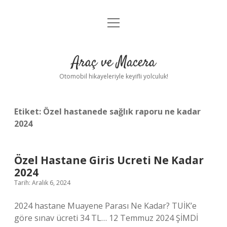
menüyü
Anasayfa
aç
Gizlilik Politikası
Araç ve Macera
Yasal Uyarı
Otomobil hikayeleriyle keyifli yolculuk!
Hakkımızda
Etiket:
Özel hastanede sağlık raporu ne kadar
2024
Özel Hastane Giris Ucreti Ne Kadar
2024
Tarih: Aralık 6, 2024
2024 hastane Muayene Parası Ne Kadar? TUİK’e
göre sınav ücreti 34 TL… 12 Temmuz 2024 ŞİMDİ