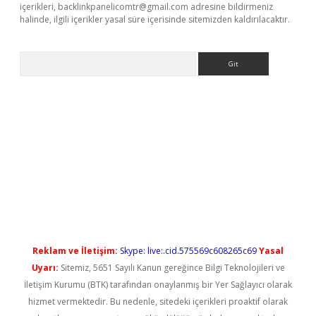
içerikleri,
backlinkpanelicomtr@gmail.com
adresine bildirmeniz
halinde, ilgili içerikler yasal süre içerisinde sitemizden kaldırılacaktır.
Arama
ilbet casino
Reklam ve İletişim:
Skype: live:.cid.575569c608265c69
Yasal
Uyarı:
Sitemiz, 5651 Sayılı Kanun gereğince Bilgi Teknolojileri ve
İletişim Kurumu (BTK) tarafından onaylanmış bir Yer Sağlayıcı olarak
hizmet vermektedir. Bu nedenle, sitedeki içerikleri proaktif olarak