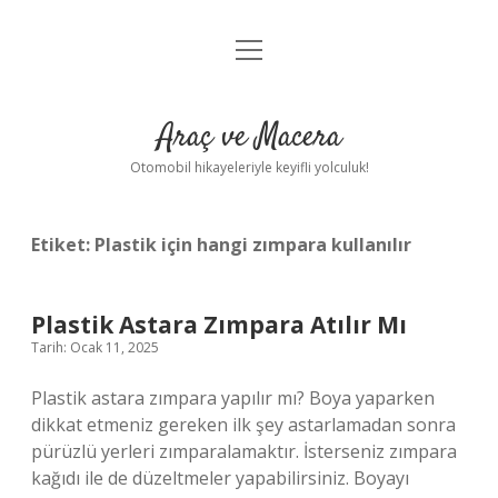
menüyü
Anasayfa
aç
Gizlilik Politikası
Araç ve Macera
Yasal Uyarı
Otomobil hikayeleriyle keyifli yolculuk!
Hakkımızda
Etiket:
Plastik için hangi zımpara kullanılır
Plastik Astara Zımpara Atılır Mı
Tarih: Ocak 11, 2025
Plastik astara zımpara yapılır mı? Boya yaparken
dikkat etmeniz gereken ilk şey astarlamadan sonra
pürüzlü yerleri zımparalamaktır. İsterseniz zımpara
kağıdı ile de düzeltmeler yapabilirsiniz. Boyayı