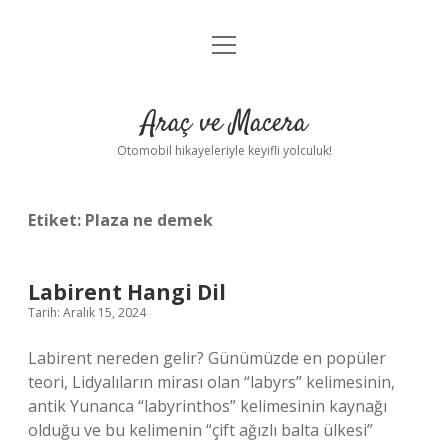
menüyü
Anasayfa
aç
Gizlilik Politikası
Araç ve Macera
Yasal Uyarı
Otomobil hikayeleriyle keyifli yolculuk!
Hakkımızda
Etiket:
Plaza ne demek
Labirent Hangi Dil
Tarih: Aralık 15, 2024
Labirent nereden gelir? Günümüzde en popüler
teori, Lidyalıların mirası olan “labyrs” kelimesinin,
antik Yunanca “labyrinthos” kelimesinin kaynağı
olduğu ve bu kelimenin “çift ağızlı balta ülkesi”