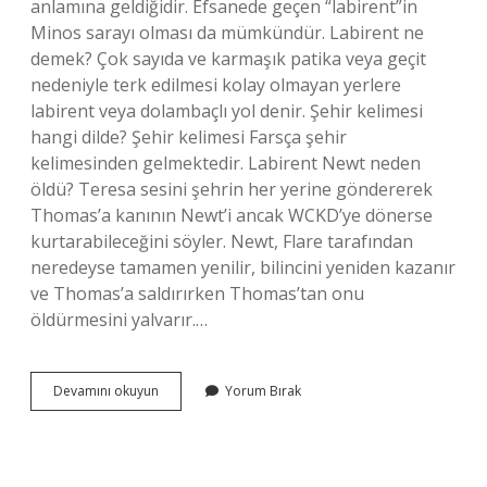
anlamına geldiğidir. Efsanede geçen “labirent”in
Minos sarayı olması da mümkündür. Labirent ne
demek? Çok sayıda ve karmaşık patika veya geçit
nedeniyle terk edilmesi kolay olmayan yerlere
labirent veya dolambaçlı yol denir. Şehir kelimesi
hangi dilde? Şehir kelimesi Farsça şehir
kelimesinden gelmektedir. Labirent Newt neden
öldü? Teresa sesini şehrin her yerine göndererek
Thomas’a kanının Newt’i ancak WCKD’ye dönerse
kurtarabileceğini söyler. Newt, Flare tarafından
neredeyse tamamen yenilir, bilincini yeniden kazanır
ve Thomas’a saldırırken Thomas’tan onu
öldürmesini yalvarır.…
Labirent
Devamını okuyun
Yorum Bırak
Hangi
Dil