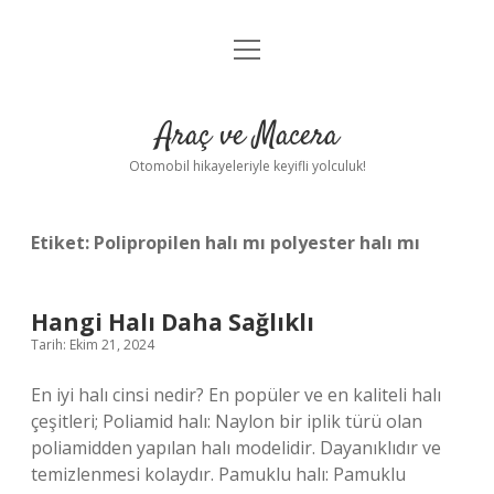
menüyü
Anasayfa
aç
Gizlilik Politikası
Araç ve Macera
Yasal Uyarı
Otomobil hikayeleriyle keyifli yolculuk!
Hakkımızda
Etiket:
Polipropilen halı mı polyester halı mı
Hangi Halı Daha Sağlıklı
Tarih: Ekim 21, 2024
En iyi halı cinsi nedir? En popüler ve en kaliteli halı
çeşitleri; Poliamid halı: Naylon bir iplik türü olan
poliamidden yapılan halı modelidir. Dayanıklıdır ve
temizlenmesi kolaydır. Pamuklu halı: Pamuklu