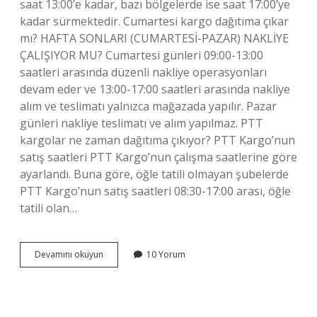
saat 13:00’e kadar, bazı bölgelerde ise saat 17:00’ye
kadar sürmektedir. Cumartesi kargo dağıtıma çıkar
mı? HAFTA SONLARI (CUMARTESİ-PAZAR) NAKLİYE
ÇALIŞIYOR MU? Cumartesi günleri 09:00-13:00
saatleri arasında düzenli nakliye operasyonları
devam eder ve 13:00-17:00 saatleri arasında nakliye
alım ve teslimatı yalnızca mağazada yapılır. Pazar
günleri nakliye teslimatı ve alım yapılmaz. PTT
kargolar ne zaman dağıtıma çıkıyor? PTT Kargo’nun
satış saatleri PTT Kargo’nun çalışma saatlerine göre
ayarlandı. Buna göre, öğle tatili olmayan şubelerde
PTT Kargo’nun satış saatleri 08:30-17:00 arası, öğle
tatili olan…
Ptt
Devamını okuyun
10 Yorum
Kargo
Cumartesi
Günü
Dağıtıma