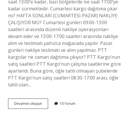
saat 13:00’e kadar, bazı bölgelerde ise saat 17:00’ye
kadar sürmektedir. Cumartesi kargo dağıtıma çıkar
mı? HAFTA SONLARI (CUMARTESİ-PAZAR) NAKLİYE
ÇALIŞIYOR MU? Cumartesi günleri 09:00-13:00
saatleri arasında düzenli nakliye operasyonları
devam eder ve 13:00-17:00 saatleri arasında nakliye
alım ve teslimatı yalnızca mağazada yapılır. Pazar
günleri nakliye teslimatı ve alım yapılmaz. PTT
kargolar ne zaman dağıtıma çıkıyor? PTT Kargo’nun
satış saatleri PTT Kargo’nun çalışma saatlerine göre
ayarlandı. Buna göre, öğle tatili olmayan şubelerde
PTT Kargo’nun satış saatleri 08:30-17:00 arası, öğle
tatili olan…
Ptt
Devamını okuyun
10 Yorum
Kargo
Cumartesi
Günü
Dağıtıma