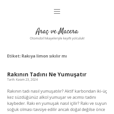
menüyü
Anasayfa
aç
Gizlilik Politikası
Araç ve Macera
Yasal Uyarı
Otomobil hikayeleriyle keyifli yolculuk!
Hakkımızda
Etiket:
Rakıya limon sıkılır mı
Rakının Tadını Ne Yumuşatır
Tarih: Kasım 23, 2024
Rakının tadı nasıl yumuşatılır? Aktif karbondan iki-üç
kez süzdüğünüz alkol yumuşar ve acımsı tadını
kaybeder. Rakı en yumuşak nasıl içilir? Rakı ve suyun
soğuk olması tavsiye edilir ancak doğal değilse önce