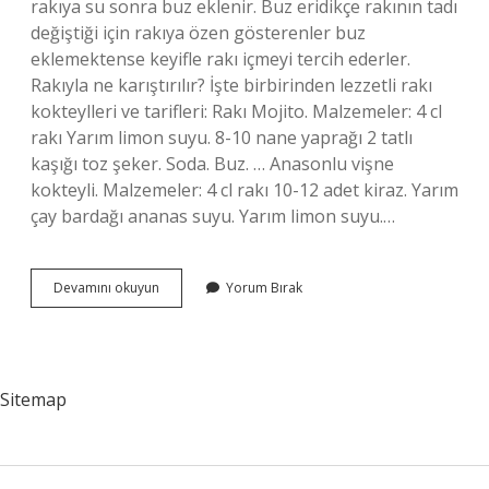
rakıya su sonra buz eklenir. Buz eridikçe rakının tadı
değiştiği için rakıya özen gösterenler buz
eklemektense keyifle rakı içmeyi tercih ederler.
Rakıyla ne karıştırılır? İşte birbirinden lezzetli rakı
kokteylleri ve tarifleri: Rakı Mojito. Malzemeler: 4 cl
rakı Yarım limon suyu. 8-10 nane yaprağı 2 tatlı
kaşığı toz şeker. Soda. Buz. … Anasonlu vişne
kokteyli. Malzemeler: 4 cl rakı 10-12 adet kiraz. Yarım
çay bardağı ananas suyu. Yarım limon suyu.…
Rakının
Devamını okuyun
Yorum Bırak
Tadını
Ne
Yumuşatır
Sitemap