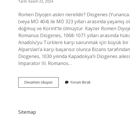
Tarih: Kasım 22, 2024
Romen Diyojen aslen nerelidir? Diogenes (Yunanca
(veya MÖ 404) ile MÖ 323 yılları arasında yaşamış ol
doğmuş ve Korint’te ölmüştür. Kayzer Romen Diyoje
Romanus Diogenes, 1068-1071 yılları arasında hük
Anadolu’yu Türklere karşı savunmak için büyük bi
Alparslan’a karşı başarısız olunca Bizans tarafından 
Diogenes, 1030 yılında Kapadokya’lı Diogenes ailes
İmparator III. Romanos…
Romen
Devamını okuyun
Yorum Bırak
Diyojen
Nereli
Sitemap