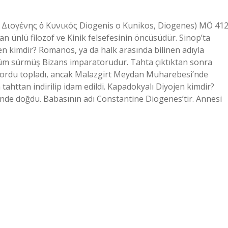
: Διογένης ὁ Κυνικός Diogenis o Kunikos, Diogenes) MÖ 41
an ünlü filozof ve Kinik felsefesinin öncüsüdür. Sinop’ta
n kimdir? Romanos, ya da halk arasında bilinen adıyla
üm sürmüş Bizans imparatorudur. Tahta çıktıktan sonra
r ordu topladı, ancak Malazgirt Meydan Muharebesi’nde
tahttan indirilip idam edildi. Kapadokyalı Diyojen kimdir?
inde doğdu. Babasının adı Constantine Diogenes’tir. Annesi