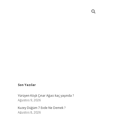
Sidebar
Son Yazılar
ilbet casi
Yürüyen Köşk Çınar Ağacı kaç yaşında ?
Ağustos 9, 2026
Kuzey Düğüm 7 Evde Ne Demek ?
Ağustos 8, 2026