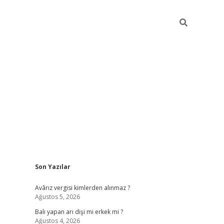
Sidebar
Son Yazılar
ilbet casi
Avârız vergisi kimlerden alınmaz ?
Ağustos 5, 2026
Balı yapan arı dişi mi erkek mi ?
Ağustos 4, 2026