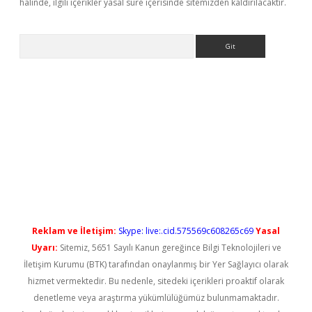
halinde, ilgili içerikler yasal süre içerisinde sitemizden kaldırılacaktır.
Arama
ilbet casino
Reklam ve İletişim:
Skype: live:.cid.575569c608265c69
Yasal
Uyarı:
Sitemiz, 5651 Sayılı Kanun gereğince Bilgi Teknolojileri ve
İletişim Kurumu (BTK) tarafından onaylanmış bir Yer Sağlayıcı olarak
hizmet vermektedir. Bu nedenle, sitedeki içerikleri proaktif olarak
denetleme veya araştırma yükümlülüğümüz bulunmamaktadır.