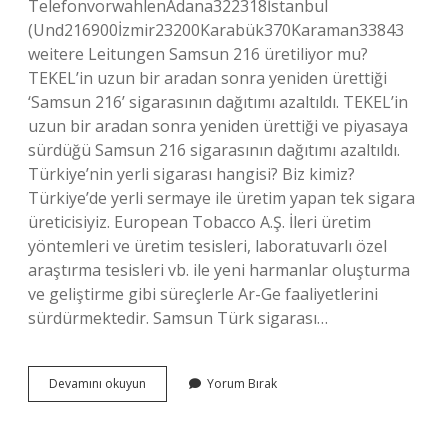
TelefonvorwahlenAdana322318İstanbul
(Und216900İzmir23200Karabük370Karaman33843
weitere Leitungen Samsun 216 üretiliyor mu?
TEKEL’in uzun bir aradan sonra yeniden ürettiği
‘Samsun 216’ sigarasının dağıtımı azaltıldı. TEKEL’in
uzun bir aradan sonra yeniden ürettiği ve piyasaya
sürdüğü Samsun 216 sigarasının dağıtımı azaltıldı.
Türkiye’nin yerli sigarası hangisi? Biz kimiz?
Türkiye’de yerli sermaye ile üretim yapan tek sigara
üreticisiyiz. European Tobacco A.Ş. İleri üretim
yöntemleri ve üretim tesisleri, laboratuvarlı özel
araştırma tesisleri vb. ile yeni harmanlar oluşturma
ve geliştirme gibi süreçlerle Ar-Ge faaliyetlerini
sürdürmektedir. Samsun Türk sigarası…
Samsun
Devamını okuyun
Yorum Bırak
216
Hangi
Ülkenin