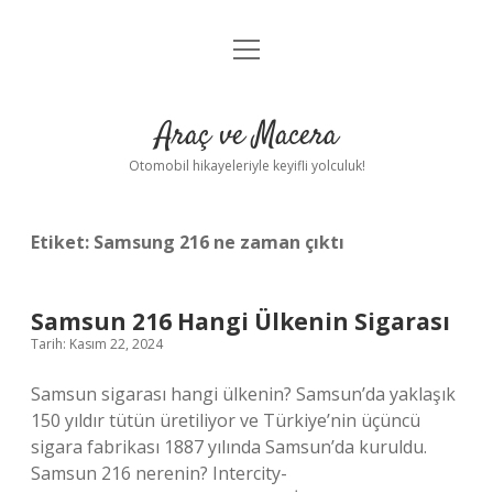
menüyü
Anasayfa
aç
Gizlilik Politikası
Araç ve Macera
Yasal Uyarı
Otomobil hikayeleriyle keyifli yolculuk!
Hakkımızda
Etiket:
Samsung 216 ne zaman çıktı
Samsun 216 Hangi Ülkenin Sigarası
Tarih: Kasım 22, 2024
Samsun sigarası hangi ülkenin? Samsun’da yaklaşık
150 yıldır tütün üretiliyor ve Türkiye’nin üçüncü
sigara fabrikası 1887 yılında Samsun’da kuruldu.
Samsun 216 nerenin? Intercity-