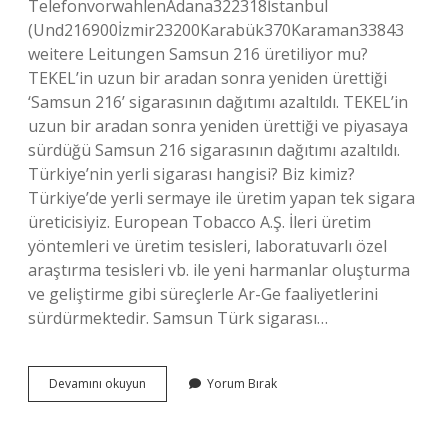
TelefonvorwahlenAdana322318İstanbul
(Und216900İzmir23200Karabük370Karaman33843
weitere Leitungen Samsun 216 üretiliyor mu?
TEKEL’in uzun bir aradan sonra yeniden ürettiği
‘Samsun 216’ sigarasının dağıtımı azaltıldı. TEKEL’in
uzun bir aradan sonra yeniden ürettiği ve piyasaya
sürdüğü Samsun 216 sigarasının dağıtımı azaltıldı.
Türkiye’nin yerli sigarası hangisi? Biz kimiz?
Türkiye’de yerli sermaye ile üretim yapan tek sigara
üreticisiyiz. European Tobacco A.Ş. İleri üretim
yöntemleri ve üretim tesisleri, laboratuvarlı özel
araştırma tesisleri vb. ile yeni harmanlar oluşturma
ve geliştirme gibi süreçlerle Ar-Ge faaliyetlerini
sürdürmektedir. Samsun Türk sigarası…
Samsun
Devamını okuyun
Yorum Bırak
216
Hangi
Ülkenin