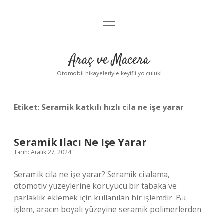
menüyü
Anasayfa
aç
Gizlilik Politikası
Araç ve Macera
Yasal Uyarı
Otomobil hikayeleriyle keyifli yolculuk!
Hakkımızda
Etiket:
Seramik katkılı hızlı cila ne işe yarar
Seramik Ilacı Ne Işe Yarar
Tarih: Aralık 27, 2024
Seramik cila ne işe yarar? Seramik cilalama,
otomotiv yüzeylerine koruyucu bir tabaka ve
parlaklık eklemek için kullanılan bir işlemdir. Bu
işlem, aracın boyalı yüzeyine seramik polimerlerden