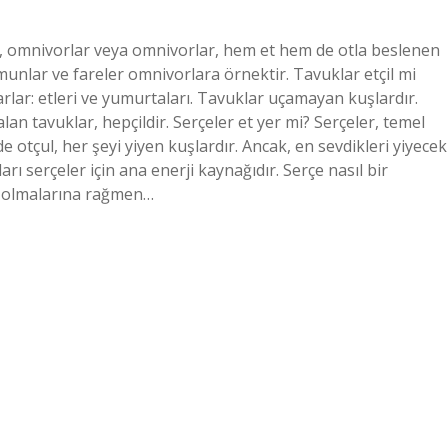
r, omnivorlar veya omnivorlar, hem et hem de otla beslenen
ymunlar ve fareler omnivorlara örnektir. Tavuklar etçil mi
arlar: etleri ve yumurtaları. Tavuklar uçamayan kuşlardır.
alan tavuklar, hepçildir. Serçeler et yer mi? Serçeler, temel
de otçul, her şeyi yiyen kuşlardır. Ancak, en sevdikleri yiyecek
arı serçeler için ana enerji kaynağıdır. Serçe nasıl bir
p olmalarına rağmen…