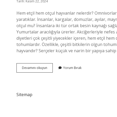
Tarih: Kasım 22, 2024
Hem etçil hem otçul hayvanlar nelerdir? Omnivorla
yaratıklar. İnsanlar, kargalar, domuzlar, ayılar, ma
otçul mu? İnsanlara iki tür ortak besin kaynağı sağl
Yumurtalar aracılığıyla ürerler. Akciğerleriyle nefes 
diyetleri çok çeşitli yiyecekler içeren, hem etçil hem 
tohumlardır. Özellikle, çeşitli bitkilerin olgun tohuml
hayvandır? Serçeler küçük ve narin bir yapıya sahi
Serçe
Devamını okuyun
Yorum Bırak
Etçil
Mi
Otçul
Mu
Sitemap