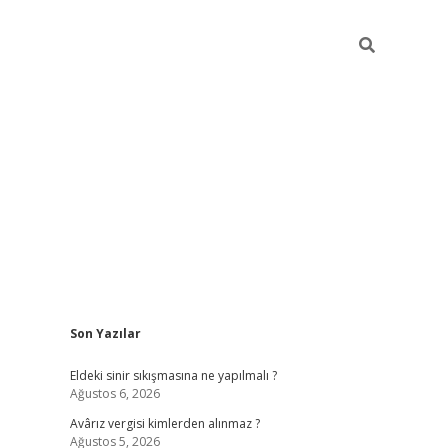
Sidebar
Son Yazılar
ilbet casino
Eldeki sinir sıkışmasına ne yapılmalı ?
Ağustos 6, 2026
Avârız vergisi kimlerden alınmaz ?
Ağustos 5, 2026