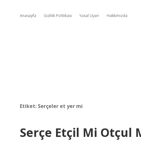
Anasayfa
Gizlilik Politikası
Yasal Uyarı
Hakkımızda
Etiket:
Serçeler et yer mi
Serçe Etçil Mi Otçul