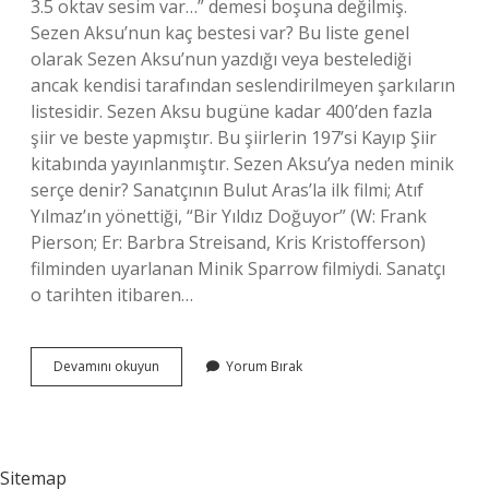
3.5 oktav sesim var…” demesi boşuna değilmiş.
Sezen Aksu’nun kaç bestesi var? Bu liste genel
olarak Sezen Aksu’nun yazdığı veya bestelediği
ancak kendisi tarafından seslendirilmeyen şarkıların
listesidir. Sezen Aksu bugüne kadar 400’den fazla
şiir ve beste yapmıştır. Bu şiirlerin 197’si Kayıp Şiir
kitabında yayınlanmıştır. Sezen Aksu’ya neden minik
serçe denir? Sanatçının Bulut Aras’la ilk filmi; Atıf
Yılmaz’ın yönettiği, “Bir Yıldız Doğuyor” (W: Frank
Pierson; Er: Barbra Streisand, Kris Kristofferson)
filminden uyarlanan Minik Sparrow filmiydi. Sanatçı
o tarihten itibaren…
Sezen
Devamını okuyun
Yorum Bırak
Aksu
Kaç
Plağı
Var
Sitemap