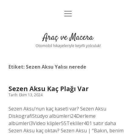
menüyü
Anasayfa
aç
Gizlilik Politikası
Araç ve Macera
Yasal Uyarı
Otomobil hikayeleriyle keyifli yolculuk!
Hakkımızda
Etiket:
Sezen Aksu Yalısı nerede
Sezen Aksu Kaç Plağı Var
Tarih: Ekim 13, 2024
Sezen Aksu’nun kaç kaseti var? Sezen Aksu
DiskografiStüdyo albümleri24Derleme
albümleri3Video klipler55Tekliler401 satır daha
Sezen Aksu kaç oktav? Sezen Aksu | “Bakın, benim