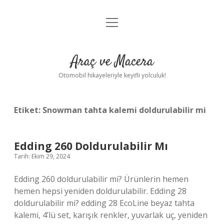
menüyü
Anasayfa
aç
Gizlilik Politikası
Araç ve Macera
Yasal Uyarı
Otomobil hikayeleriyle keyifli yolculuk!
Hakkımızda
Etiket:
Snowman tahta kalemi doldurulabilir mi
Edding 260 Doldurulabilir Mı
Tarih: Ekim 29, 2024
Edding 260 doldurulabilir mi? Ürünlerin hemen
hemen hepsi yeniden doldurulabilir. Edding 28
doldurulabilir mi? edding 28 EcoLine beyaz tahta
kalemi, 4’lü set, karışık renkler, yuvarlak uç, yeniden