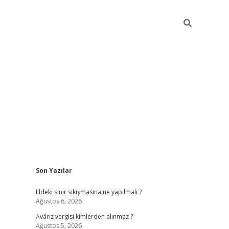
Sidebar
Son Yazılar
ilbet casi
Eldeki sinir sıkışmasına ne yapılmalı ?
Ağustos 6, 2026
Avârız vergisi kimlerden alınmaz ?
Ağustos 5, 2026