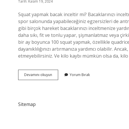
Tarih: Kasım 19, 2024
Squat yapmak bacak inceltir mi? Bacaklarınızı incelt
spor salonunda yapabileceğiniz egzersizleri de antr
gibi birçok hareket bacaklarınızı inceltmenize yardım
daha sıkı, fit ve tonlu yapar, şişmanlatmaz veya çi
bir ay boyunca 100 squat yapmak, özellikle quadri
dayanıklılığınızı artırmanıza yardımcı olabilir. Ancak,
etmeyebilirsiniz. Ve kilo kaybı mümkün olsa da, kilo
Squat
Devamını okuyun
Yorum Bırak
Bacak
Zayıflatır
Mı
Sitemap