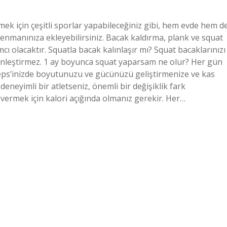
mek için çeşitli sporlar yapabileceğiniz gibi, hem evde hem d
enmanınıza ekleyebilirsiniz. Bacak kaldırma, plank ve squat
cı olacaktır. Squatla bacak kalınlaşır mı? Squat bacaklarınızı
rkinleştirmez. 1 ay boyunca squat yaparsam ne olur? Her gün
ceps’inizde boyutunuzu ve gücünüzü geliştirmenize ve kas
 deneyimli bir atletseniz, önemli bir değişiklik fark
 vermek için kalori açığında olmanız gerekir. Her…