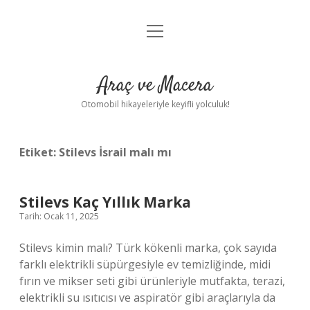
menüyü
Anasayfa
aç
Gizlilik Politikası
Araç ve Macera
Yasal Uyarı
Otomobil hikayeleriyle keyifli yolculuk!
Hakkımızda
Etiket:
Stilevs İsrail malı mı
Stilevs Kaç Yıllık Marka
Tarih: Ocak 11, 2025
Stilevs kimin malı? Türk kökenli marka, çok sayıda
farklı elektrikli süpürgesiyle ev temizliğinde, midi
fırın ve mikser seti gibi ürünleriyle mutfakta, terazi,
elektrikli su ısıtıcısı ve aspiratör gibi araçlarıyla da