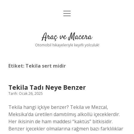
menüyü
Anasayfa
aç
Gizlilik Politikası
Araç ve Macera
Yasal Uyarı
Otomobil hikayeleriyle keyifli yolculuk!
Hakkımızda
Etiket:
Tekila sert midir
Tekila Tadı Neye Benzer
Tarih: Ocak 26, 2025
Tekila hangi içkiye benzer? Tekila ve Mezcal,
Meksika’da üretilen damıtılmış alkollü içeceklerdir.
Her ikisinin de ham maddesi “kaktüs” bitkisidir.
Benzer içecekler olmalarına rağmen bazı farklılıklar