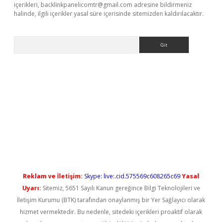
içerikleri,
backlinkpanelicomtr@gmail.com
adresine bildirmeniz
halinde, ilgili içerikler yasal süre içerisinde sitemizden kaldırılacaktır.
Arama
ilbet casino
Reklam ve İletişim:
Skype: live:.cid.575569c608265c69
Yasal
Uyarı:
Sitemiz, 5651 Sayılı Kanun gereğince Bilgi Teknolojileri ve
İletişim Kurumu (BTK) tarafından onaylanmış bir Yer Sağlayıcı olarak
hizmet vermektedir. Bu nedenle, sitedeki içerikleri proaktif olarak