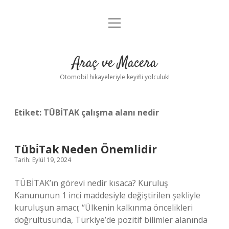
menüyü
Anasayfa
aç
Gizlilik Politikası
Araç ve Macera
Yasal Uyarı
Otomobil hikayeleriyle keyifli yolculuk!
Hakkımızda
Etiket:
TÜBİTAK çalışma alanı nedir
Tübi̇Tak Neden Önemlidir
Tarih: Eylül 19, 2024
TÜBİTAK’ın görevi nedir kısaca? Kuruluş
Kanununun 1 inci maddesiyle değiştirilen şekliyle
kuruluşun amacı; “Ülkenin kalkınma öncelikleri
doğrultusunda, Türkiye’de pozitif bilimler alanında