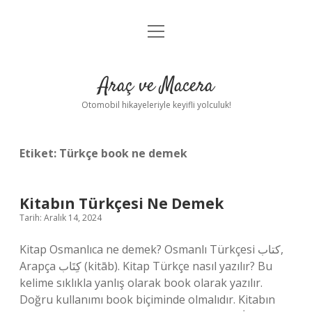
menüyü
Anasayfa
aç
Gizlilik Politikası
Araç ve Macera
Yasal Uyarı
Otomobil hikayeleriyle keyifli yolculuk!
Hakkımızda
Etiket:
Türkçe book ne demek
Kitabın Türkçesi Ne Demek
Tarih: Aralık 14, 2024
Kitap Osmanlıca ne demek? Osmanlı Türkçesi كتاب‎,
Arapça كِتَاب‎ (kitāb). Kitap Türkçe nasıl yazılır? Bu
kelime sıklıkla yanlış olarak book olarak yazılır.
Doğru kullanımı book biçiminde olmalıdır. Kitabın