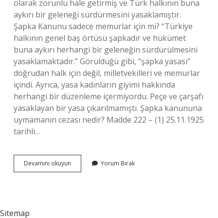
olarak zorunlu hale getirmiş ve Türk halkının buna
aykırı bir geleneği sürdürmesini yasaklamıştır.
Şapka Kanunu sadece memurlar için mi? “Türkiye
halkının genel baş örtüsü şapkadır ve hükümet
buna aykırı herhangi bir geleneğin sürdürülmesini
yasaklamaktadır.” Görüldüğü gibi, “şapka yasası”
doğrudan halk için değil, milletvekilleri ve memurlar
içindi. Ayrıca, yasa kadınların giyimi hakkında
herhangi bir düzenleme içermiyordu. Peçe ve çarşafı
yasaklayan bir yasa çıkarılmamıştı. Şapka kanununa
uymamanın cezası nedir? Madde 222 – (1) 25.11.1925
tarihli…
Şapka
Devamını okuyun
Yorum Bırak
Kanunu
Halka
Zorunlu
Mu
Sitemap