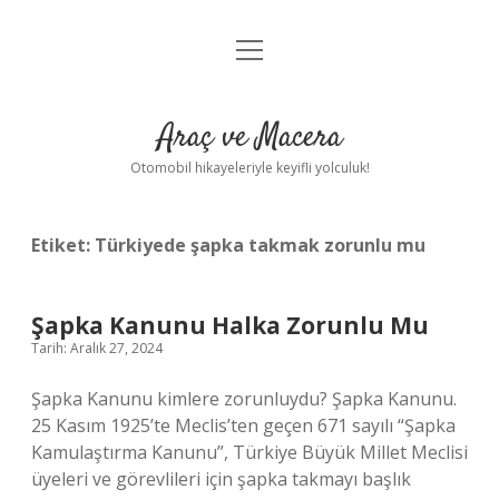
menüyü
Anasayfa
aç
Gizlilik Politikası
Araç ve Macera
Yasal Uyarı
Otomobil hikayeleriyle keyifli yolculuk!
Hakkımızda
Etiket:
Türkiyede şapka takmak zorunlu mu
Şapka Kanunu Halka Zorunlu Mu
Tarih: Aralık 27, 2024
Şapka Kanunu kimlere zorunluydu? Şapka Kanunu.
25 Kasım 1925’te Meclis’ten geçen 671 sayılı “Şapka
Kamulaştırma Kanunu”, Türkiye Büyük Millet Meclisi
üyeleri ve görevlileri için şapka takmayı başlık