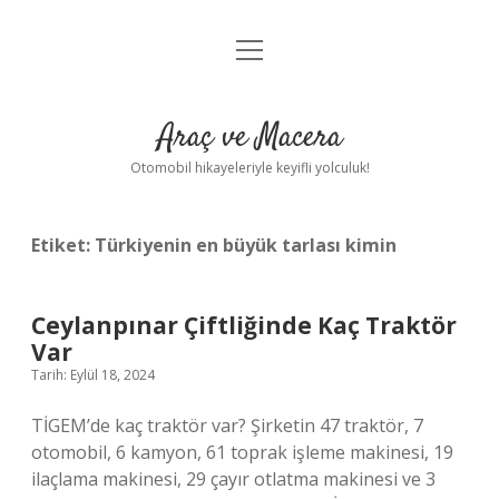
menüyü
Anasayfa
aç
Gizlilik Politikası
Araç ve Macera
Yasal Uyarı
Otomobil hikayeleriyle keyifli yolculuk!
Hakkımızda
Etiket:
Türkiyenin en büyük tarlası kimin
Ceylanpınar Çiftliğinde Kaç Traktör
Var
Tarih: Eylül 18, 2024
TİGEM’de kaç traktör var? Şirketin 47 traktör, 7
otomobil, 6 kamyon, 61 toprak işleme makinesi, 19
ilaçlama makinesi, 29 çayır otlatma makinesi ve 3