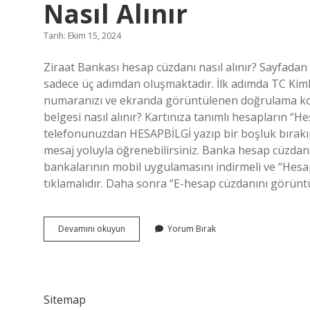
Nasıl Alınır
Tarih: Ekim 15, 2024
Ziraat Bankası hesap cüzdanı nasıl alınır? Sayfadan 
sadece üç adımdan oluşmaktadır. İlk adımda TC Kiml
numaranızı ve ekranda görüntülenen doğrulama kod
belgesi nasıl alınır? Kartınıza tanımlı hesapların “H
telefonunuzdan HESAPBİLGİ yazıp bir boşluk bırakı
mesaj yoluyla öğrenebilirsiniz. Banka hesap cüzdanı
bankalarının mobil uygulamasını indirmeli ve “Hes
tıklamalıdır. Daha sonra “E-hesap cüzdanını görüntü
Ziraat
Devamını okuyun
Yorum Bırak
Bankası
Hesap
Cüzdanı
Internetten
Nasıl
Sitemap
Alınır