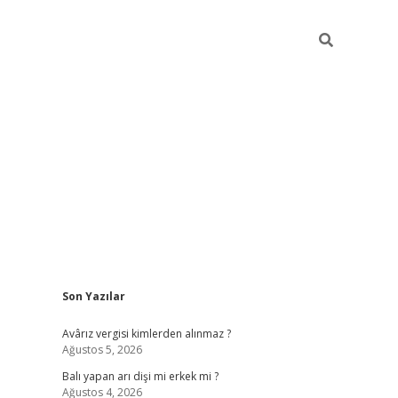
Sidebar
Son Yazılar
ilbet casi
Avârız vergisi kimlerden alınmaz ?
Ağustos 5, 2026
Balı yapan arı dişi mi erkek mi ?
Ağustos 4, 2026