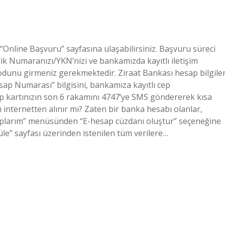
“Online Başvuru” sayfasına ulaşabilirsiniz. Başvuru süreci
ik Numaranızı/YKN’nizi ve bankamızda kayıtlı iletişim
unu girmeniz gerekmektedir. Ziraat Bankası hesap bilgiler
esap Numarası” bilgisini, bankamıza kayıtlı cep
p kartınızın son 6 rakamını 4747’ye SMS göndererek kısa
 internetten alınır mı? Zaten bir banka hesabı olanlar,
aplarım” menüsünden “E-hesap cüzdanı oluştur” seçeneğine
le” sayfası üzerinden istenilen tüm verilere…